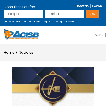
Consultas Equifax:
|
Quero me associar para usar
Esqueci o código ou senha
MENU
Home
/
Notícias