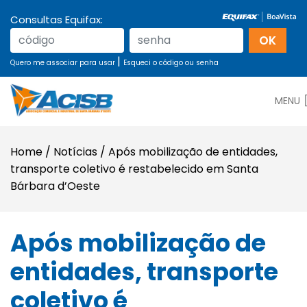
Consultas Equifax:
|
Quero me associar para usar
Esqueci o código ou senha
MENU
Home
/
Notícias
/
Após mobilização de entidades,
transporte coletivo é restabelecido em Santa
Bárbara d’Oeste
Após mobilização de
entidades, transporte
coletivo é