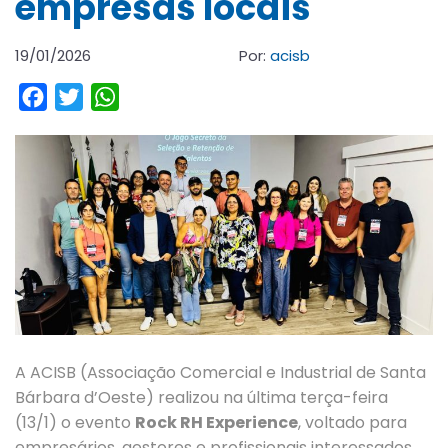
empresas locais
19/01/2026
Por:
acisb
Facebook
Twitter
WhatsApp
A ACISB (Associação Comercial e Industrial de Santa
Bárbara d’Oeste) realizou na última terça-feira
(13/1) o evento
Rock RH Experience
, voltado para
empresários, gestores e profissionais interessados