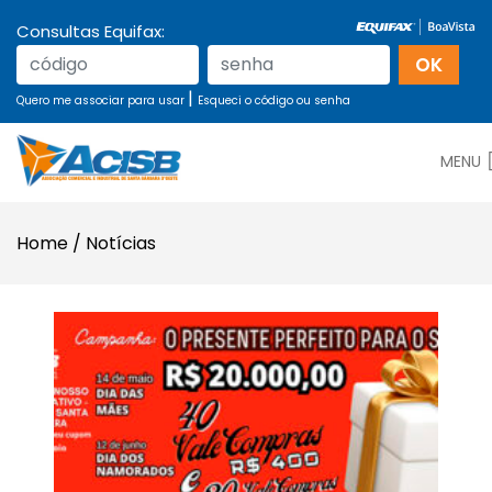
Consultas Equifax:
|
Quero me associar para usar
Esqueci o código ou senha
MENU
Home
/
Notícias