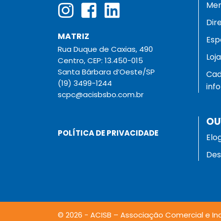
Men
Dir
MATRIZ
Esp
Rua Duque de Caxias, 490
Loj
Centro, CEP: 13.450-015
Santa Bárbara d’Oeste/SP
Cad
(19) 3499-1244
inf
scpc@acisbsbo.com.br
OU
POLÍTICA DE PRIVACIDADE
Elo
Des
© 2026 - ACISB – Associação Comercial e Ind