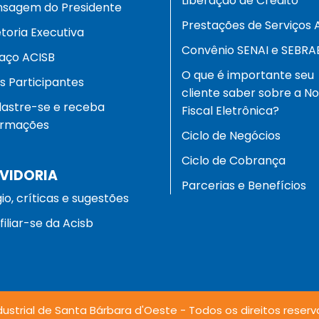
Liberação de Crédito
sagem do Presidente
Prestações de Serviços 
etoria Executiva
Convênio SENAI e SEBRA
aço ACISB
O que é importante seu
as Participantes
cliente saber sobre a N
astre-se e receba
Fiscal Eletrônica?
ormações
Ciclo de Negócios
Ciclo de Cobrança
VIDORIA
Parcerias e Benefícios
gio, críticas e sugestões
filiar-se da Acisb
ustrial de Santa Bárbara d'Oeste - Todos os direitos reserv