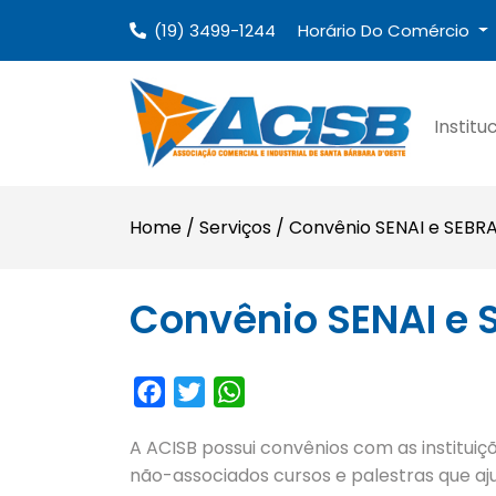
(19) 3499-1244
Horário Do Comércio
Institu
Home
/
Serviços
/
Convênio SENAI e SEBR
Convênio SENAI e 
Facebook
Twitter
WhatsApp
A ACISB possui convênios com as instituiç
não-associados cursos e palestras que a