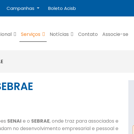
Campanhas
Boleto Acisb
cional
Serviços
Notícias
Contato
Associe-se
AE
SEBRAE
ões
SENAI
e o
SEBRAE
, onde traz para associados e
judam no desenvolvimento empresarial e pessoal e