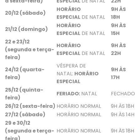
a sexta-feira)
ESPECIAL
DE NATAL
22H
HORÁRIO
9H ÀS
20/12 (sábado)
ESPECIAL
DE NATAL
18H
HORÁRIO
9H ÀS
21/12 (domingo)
ESPECIAL
DE NATAL
15H
22 e 23/12
HORÁRIO
9H ÀS
(segunda e terça-
ESPECIAL
DE NATAL
22H
feira)
VÉSPERA DE
24/12 (quarta-
9H ÀS
NATAL:
HORÁRIO
feira)
17H
ESPECIAL
25/12 (quinta-
FERIADO:
NATAL
FECHADO
feira)
26/12 (sexta-feira)
HORÁRIO NORMAL
9H ÀS 18H
27/12 (sábado)
HORÁRIO NORMAL
9H ÀS 14H
29 e 30/12
(segunda e terça-
HORÁRIO NORMAL
9H ÀS 18H
feira)