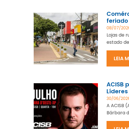
Comérc
feriado
08/07/202
Lojas de 
estado de
LEIA 
ACISB 
Líderes
30/06/202
A ACISB (
Bárbara d
LEIA 