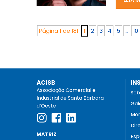
Página 1 de 181
1
2
3
4
5
...
10
ACISB
IN
Associação Comercial e
Sob
Industrial de Santa Bárbara
Gal
d‘Oeste
Men
Dir
MATRIZ
Esp