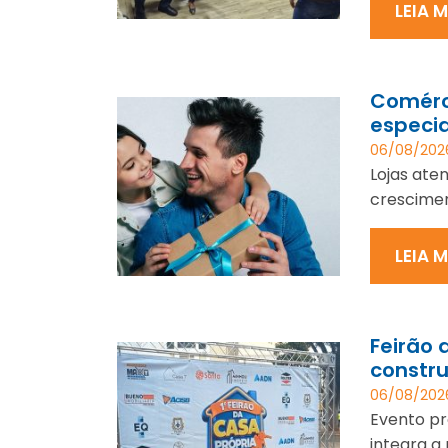
LEIA 
Comérci
especia
06/08/202
Lojas ate
crescimen
LEIA 
Feirão 
constru
06/08/202
Evento pr
integra a