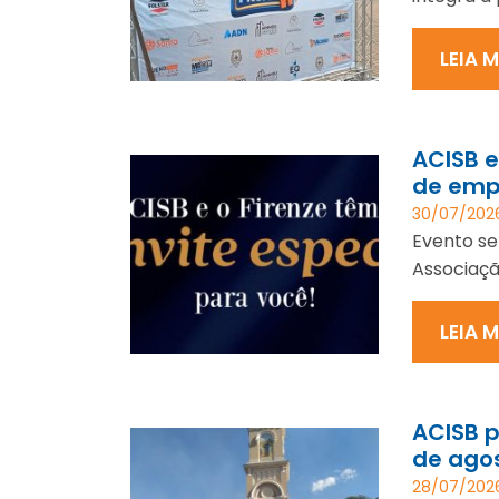
LEIA 
ACISB 
de emp
30/07/202
Evento ser
Associaçã
LEIA 
ACISB p
de agos
28/07/202