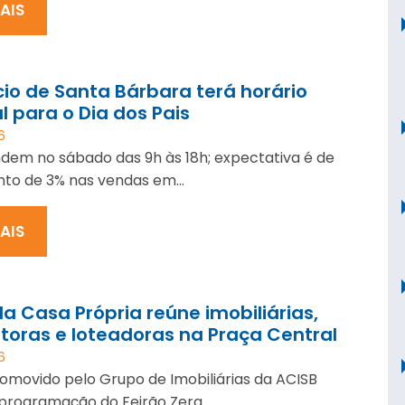
MAIS
o de Santa Bárbara terá horário
l para o Dia dos Pais
6
ndem no sábado das 9h às 18h; expectativa é de
to de 3% nas vendas em...
MAIS
da Casa Própria reúne imobiliárias,
toras e loteadoras na Praça Central
6
omovido pelo Grupo de Imobiliárias da ACISB
 programação do Feirão Zera...