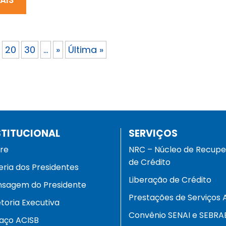
20
30
...
»
Última »
STITUCIONAL
SERVIÇOS
re
NRC – Núcleo de Recup
de Crédito
eria dos Presidentes
Liberação de Crédito
sagem do Presidente
Prestações de Serviços 
etoria Executiva
Convênio SENAI e SEBRA
aço ACISB