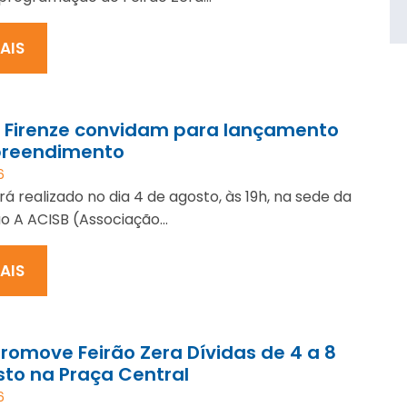
MAIS
e Firenze convidam para lançamento
reendimento
6
á realizado no dia 4 de agosto, às 19h, na sede da
o A ACISB (Associação...
MAIS
romove Feirão Zera Dívidas de 4 a 8
to na Praça Central
6