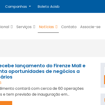
Campanhas
Boleto Acisb
cional
Serviços
Notícias
Contato
Associe-se
ecebe lançamento do Firenze Mall e
nta oportunidades de negócios a
ários
6
imento contará com cerca de 60 operações
s e tem previsão de inauguração em...