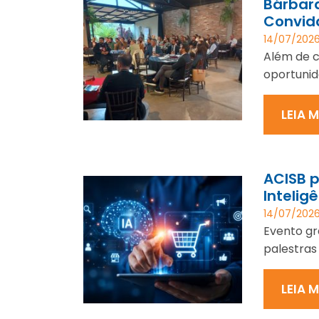
Bárbar
Convid
14/07/202
Além de c
oportunida
LEIA 
ACISB 
Inteligê
14/07/202
Evento gr
palestras 
LEIA 