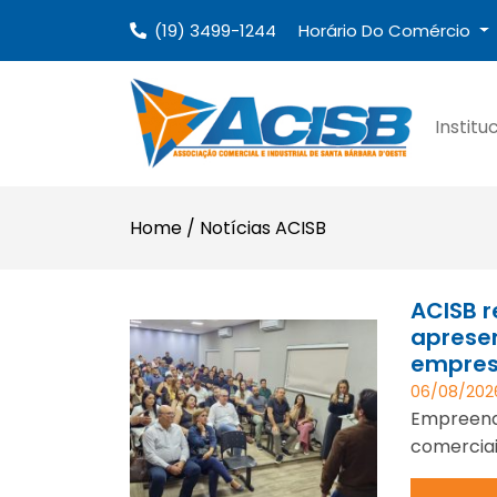
(19) 3499-1244
Horário Do Comércio
Institu
Home
/
Notícias ACISB
ACISB r
aprese
empres
06/08/202
Empreend
comerciai