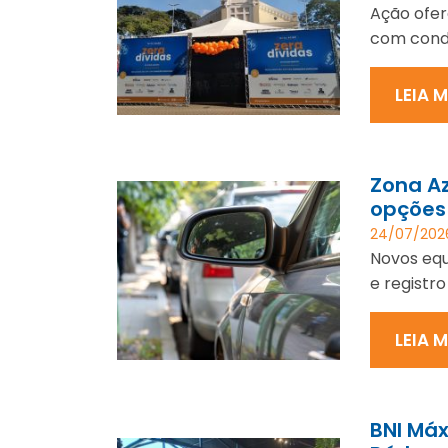
Ação ofer
com condi
LEIA 
Zona A
opções
24/07/202
Novos equ
e registro
LEIA 
BNI Má