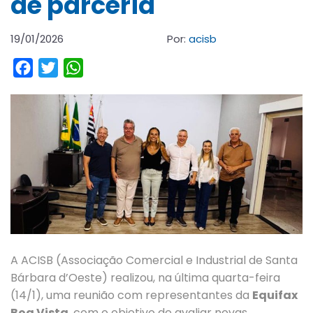
de parceria
19/01/2026
Por:
acisb
Facebook
Twitter
WhatsApp
A ACISB (Associação Comercial e Industrial de Santa
Bárbara d’Oeste) realizou, na última quarta-feira
(14/1), uma reunião com representantes da
Equifax
Boa Vista
, com o objetivo de avaliar novas