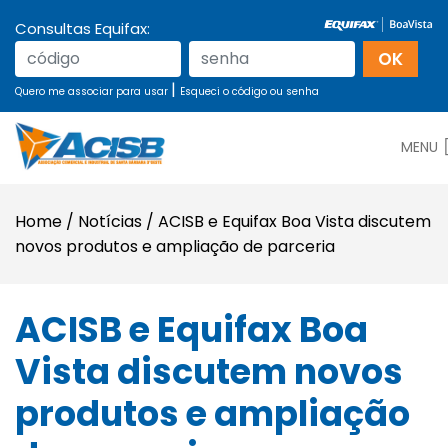
Consultas Equifax:
|
Quero me associar para usar
Esqueci o código ou senha
MENU
Home
/
Notícias
/
ACISB e Equifax Boa Vista discutem
novos produtos e ampliação de parceria
ACISB e Equifax Boa
Vista discutem novos
produtos e ampliação