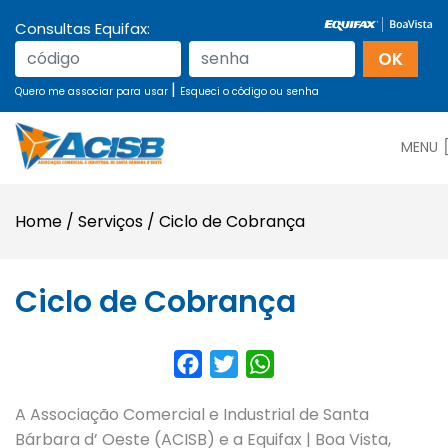
Consultas Equifax:
|
Quero me associar para usar
Esqueci o código ou senha
MENU
Home
/
Serviços
/
Ciclo de Cobrança
Ciclo de Cobrança
Facebook
Twitter
WhatsApp
A Associação Comercial e Industrial de Santa
Bárbara d’ Oeste (ACISB) e a Equifax | Boa Vista,