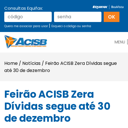
Consultas Equifax:
|
Quero me associar para usar
Esqueci o código ou senha
MENU
Home
/
Notícias
/
Feirão ACISB Zera Dívidas segue
até 30 de dezembro
Feirão ACISB Zera
Dívidas segue até 30
de dezembro