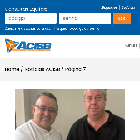
Consultas Equifax:
|
Quero me associar para usar
Esqueci o código ou senha
MENU
Home
/
Notícias ACISB
/
Página 7