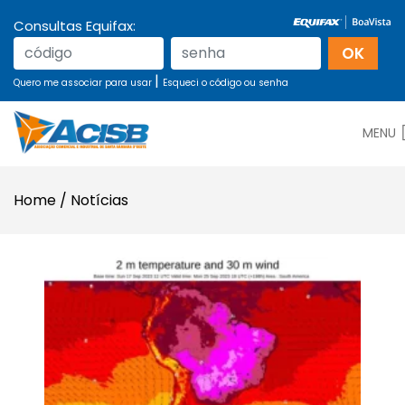
Consultas Equifax:
|
Quero me associar para usar
Esqueci o código ou senha
MENU
Home
/
Notícias