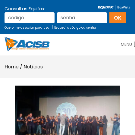
Consultas Equifax:
|
Quero me associar para usar
Esqueci o código ou senha
MENU
Home
/
Notícias