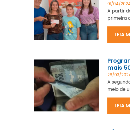
01/04/202
A partir d
primeira 
LEIA 
Program
mais 50
28/03/202
A segunda
meio de u
LEIA 