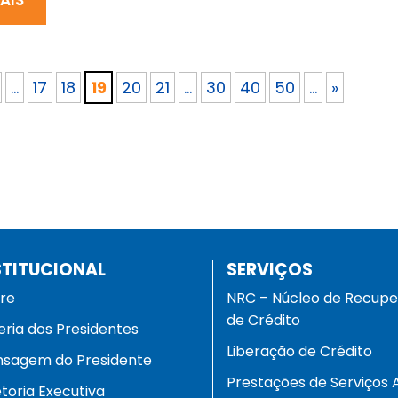
...
17
18
19
20
21
...
30
40
50
...
»
STITUCIONAL
SERVIÇOS
re
NRC – Núcleo de Recup
de Crédito
eria dos Presidentes
Liberação de Crédito
sagem do Presidente
Prestações de Serviços 
etoria Executiva