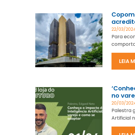
Copom r
acredit
22/03/202
Para econ
comportam
LEIA 
‘Conheç
no vare
20/03/202
Palestra 
Artificial
LEIA 