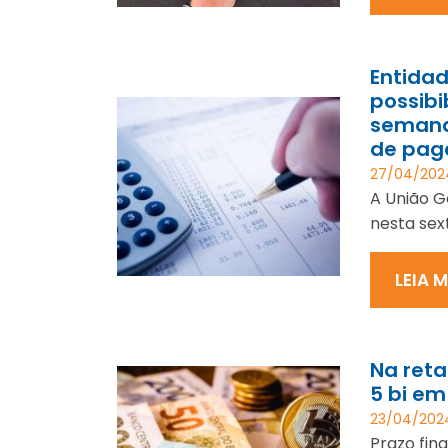
Entidad
possibi
semana
de pa
27/04/202
A União G
nesta sext
LEIA 
Na reta
5 bi em
23/04/202
Prazo fin