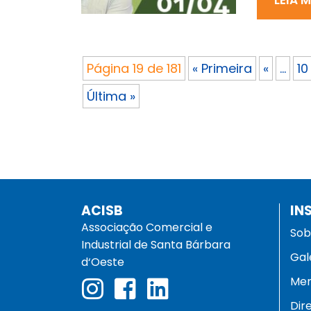
Página 19 de 181
« Primeira
«
...
10
Última »
ACISB
IN
Associação Comercial e
Sob
Industrial de Santa Bárbara
Gal
d‘Oeste
Men
Dir