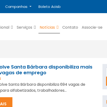
Campanhas
Boleto Acisb
cional
Serviços
Notícias
Contato
Associe-se
lve Santa Bárbara disponibiliza mais
 vagas de emprego
4
lve Santa Bárbara disponibiliza 694 vagas de
ara alfabetizados, trabalhadores...
MAIS