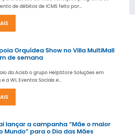
nto de débitos de ICMS feito por...
MAIS
poia Orquídea Show no Villa MultiMall
fim de semana
4
io da Acisb o grupo HelpStore Soluções em
e a WL Eventos Sociais e...
MAIS
vai lançar a campanha “Mãe o maior
o Mundo” para o Dia das Mães