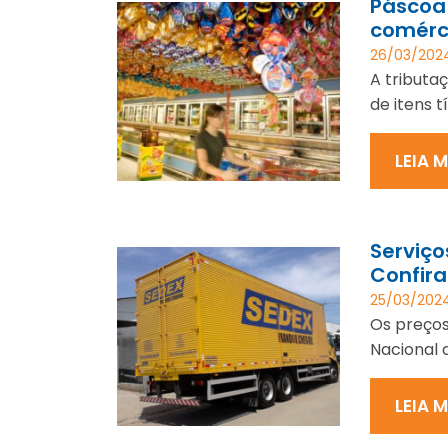
Páscoa
comérc
26/03/202
A tributa
de itens t
LEIA 
Serviço
Confira
25/03/202
Os preços
Nacional 
LEIA 