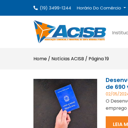
(19) 3499-1244
Horário Do Comércio
Institu
Home
/
Notícias ACISB
/
Página 19
Desenvo
de 690
02/05/202
O Desenvo
emprego p
LEIA 