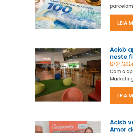
parcelame
LEIA 
Acisb a
neste 
12/04/202
Com o apo
Marketing 
LEIA 
Acisb 
Amor d