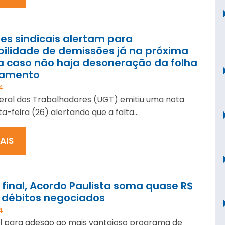
es sindicais alertam para
bilidade de demissões já na próxima
 caso não haja desoneração da folha
gamento
4
eral dos Trabalhadores (UGT) emitiu uma nota
a-feira (26) alertando que a falta...
MAIS
 final, Acordo Paulista soma quase R$
 débitos negociados
4
al para adesão ao mais vantajoso programa de