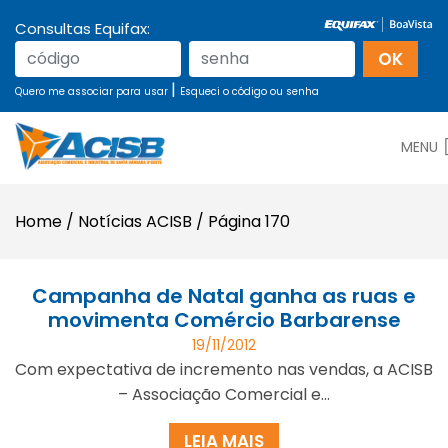
Consultas Equifax:
|
Quero me associar para usar
Esqueci o código ou senha
MENU
Home
/
Notícias ACISB
/
Página 170
Campanha de Natal ganha as ruas e
movimenta Comércio Barbarense
19/11/2012
Com expectativa de incremento nas vendas, a ACISB
– Associação Comercial e...
LEIA MAIS