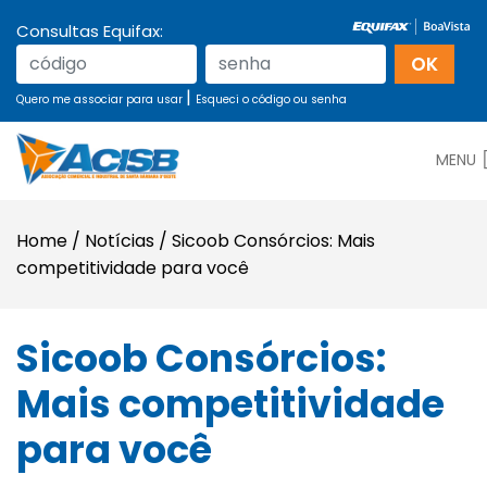
Consultas Equifax:
|
Quero me associar para usar
Esqueci o código ou senha
MENU
Home
/
Notícias
/
Sicoob Consórcios: Mais
competitividade para você
Sicoob Consórcios:
Mais competitividade
para você