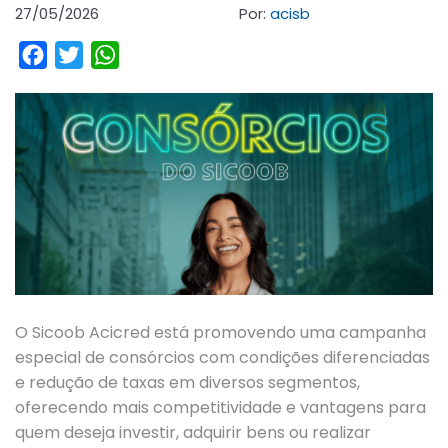
27/05/2026
Por:
acisb
Facebook
Twitter
WhatsApp
O Sicoob
Acicred está promovendo uma campanha
especial de consórcios com condições diferenciadas
e redução de taxas em diversos segmentos,
oferecendo mais competitividade e vantagens para
quem deseja investir, adquirir bens ou realizar