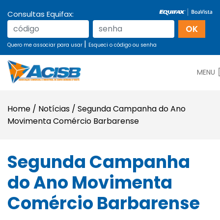
Consultas Equifax:
|
Quero me associar para usar
Esqueci o código ou senha
MENU
Home
/
Notícias
/
Segunda Campanha do Ano
Movimenta Comércio Barbarense
Segunda Campanha
do Ano Movimenta
Comércio Barbarense