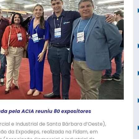
ada pela ACIA reuniu 80 expositores
ial e Industrial de Santa Bárbara d’Oeste),
ção da Expodeps, realizada na Fidam, em