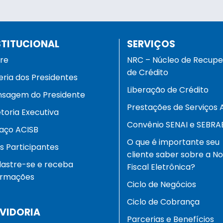
STITUCIONAL
SERVIÇOS
re
NRC – Núcleo de Recup
de Crédito
eria dos Presidentes
Liberação de Crédito
sagem do Presidente
Prestações de Serviços 
etoria Executiva
Convênio SENAI e SEBRA
aço ACISB
O que é importante seu
as Participantes
cliente saber sobre a N
astre-se e receba
Fiscal Eletrônica?
ormações
Ciclo de Negócios
Ciclo de Cobrança
VIDORIA
Parcerias e Benefícios