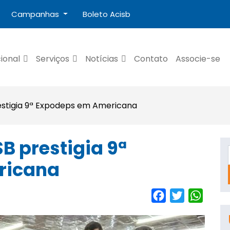
Campanhas
Boleto Acisb
cional
Serviços
Notícias
Contato
Associe-se
estigia 9ª Expodeps em Americana
B prestigia 9ª
ricana
Facebook
Twitter
Whats