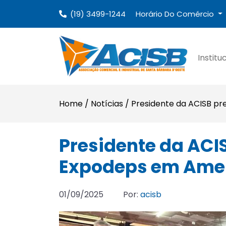
(19) 3499-1244
Horário Do Comércio
Institu
Home
/
Notícias
/
Presidente da ACISB pr
Presidente da ACIS
Expodeps em Ame
01/09/2025
Por:
acisb