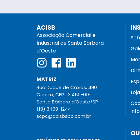
ACISB
IN
Associação Comercial e
Sob
Industrial de Santa Bárbara
Gal
d‘Oeste
Men
Dir
MATRIZ
Esp
Rua Duque de Caxias, 490
Loj
Centro, CEP: 13.450-015
Santa Bárbara d’Oeste/SP
Cad
(19) 3499-1244
inf
scpc@acisbsbo.com.br
OU