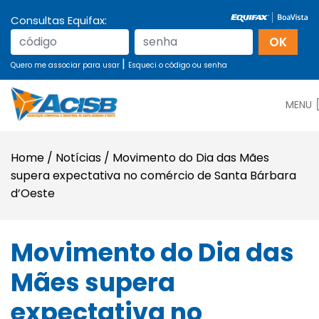
Consultas Equifax:
|
Quero me associar para usar
Esqueci o código ou senha
MENU
Home
/
Notícias
/
Movimento do Dia das Mães
supera expectativa no comércio de Santa Bárbara
d’Oeste
Movimento do Dia das
Mães supera
expectativa no