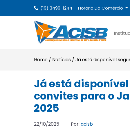
(19) 3499-1244
Horário Do Comércio
Institu
Home
/
Notícias
/
Já está disponível segu
Já está disponível
convites para o J
2025
22/10/2025
Por:
acisb