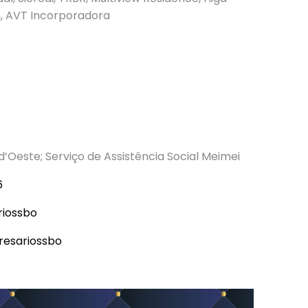
m, AVT Incorporadora
d’Oeste; Serviço de Assistência Social Meimei
6
iossbo
resariossbo