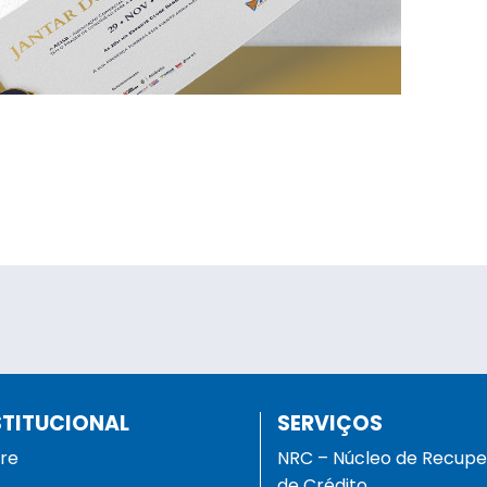
STITUCIONAL
SERVIÇOS
re
NRC – Núcleo de Recup
de Crédito