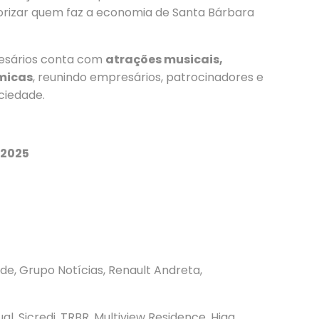
lorizar quem faz a economia de Santa Bárbara
resários conta com
atrações musicais,
micas
, reunindo empresários, patrocinadores e
ciedade.
 2025
de, Grupo Notícias, Renault Andreta,
l, Sicredi, TRBR, Multiview Residence, Higa