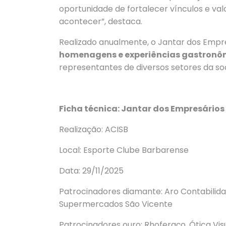
oportunidade de fortalecer vínculos e va
acontecer”, destaca.
Realizado anualmente, o Jantar dos Emp
homenagens e experiências gastronô
representantes de diversos setores da so
Ficha técnica: Jantar dos Empresários
Realização: ACISB
Local: Esporte Clube Barbarense
Data: 29/11/2025
Patrocinadores diamante: Aro Contabilida
Supermercados São Vicente
Patrocinadores ouro: Rhoferaço, Ótica Visua