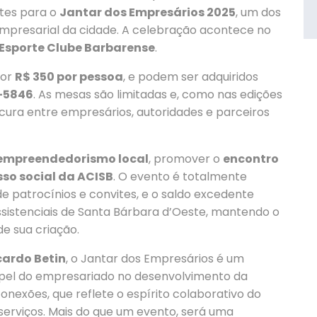
ites para o
Jantar dos Empresários 2025
, um dos
mpresarial da cidade. A celebração acontece no
Esporte Clube Barbarense
.
por
R$ 350 por pessoa
, e podem ser adquiridos
-5846
. As mesas são limitadas e, como nas edições
ocura entre empresários, autoridades e parceiros
 empreendedorismo local
, promover o
encontro
so social da ACISB
. O evento é totalmente
e patrocínios e convites, e o saldo excedente
sistenciais de Santa Bárbara d’Oeste, mantendo o
e sua criação.
cardo Betin
, o Jantar dos Empresários é um
pel do empresariado no desenvolvimento da
onexões, que reflete o espírito colaborativo do
serviços. Mais do que um evento, será uma