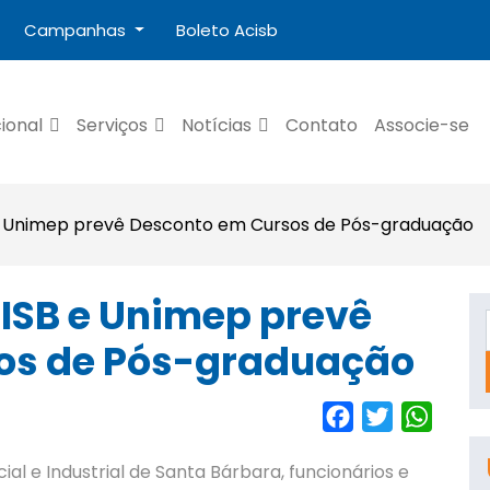
Campanhas
Boleto Acisb
cional
Serviços
Notícias
Contato
Associe-se
e Unimep prevê Desconto em Cursos de Pós-graduação
ISB e Unimep prevê
os de Pós-graduação
Facebook
Twitter
Whats
l e Industrial de Santa Bárbara, funcionários e