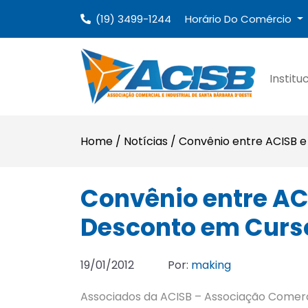
(19) 3499-1244
Horário Do Comércio
Institu
Home
/
Notícias
/
Convênio entre ACISB 
Convênio entre AC
Desconto em Curs
19/01/2012
Por:
making
Associados da ACISB – Associação Comercia