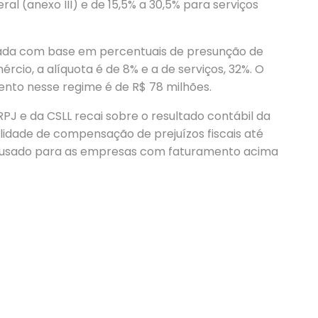
ral (anexo III) e de 15,5% a 30,5% para serviços
ulada com base em percentuais de presunção de
ércio, a alíquota é de 8% e a de serviços, 32%. O
ento nesse regime é de R$ 78 milhões.
RPJ e da CSLL recai sobre o resultado contábil da
ilidade de compensação de prejuízos fiscais até
cal usado para as empresas com faturamento acima