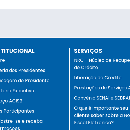
STITUCIONAL
SERVIÇOS
re
NRC – Núcleo de Recup
de Crédito
eria dos Presidentes
Liberação de Crédito
sagem do Presidente
Prestações de Serviços 
etoria Executiva
Convênio SENAI e SEBRA
aço ACISB
O que é importante seu
as Participantes
cliente saber sobre a N
astre-se e receba
Fiscal Eletrônica?
ormações