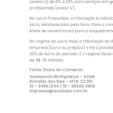
(anexo II) de 6% a 33% para serviços em ge
profissionais (anexo V).
No Lucro Presumido, a tributação é calc
lucro, estabelecidos pelo fisco. Para o com
limite de receita bruta para o enquadram
No regime do Lucro Real, a tributação do I
empresa (lucro ou prejuízo) e há a possib
30% do lucro do período. É o regime fis
de R$ 78 milhões.
Fonte: Diario do Comercio.
Assessoria de Imprensa – Acisb
Ronaldo dos Reis – MTB: 22.991
19 – 3499.1244 / 19 – 99926.4865
imprensa@acisbsbo.com.br