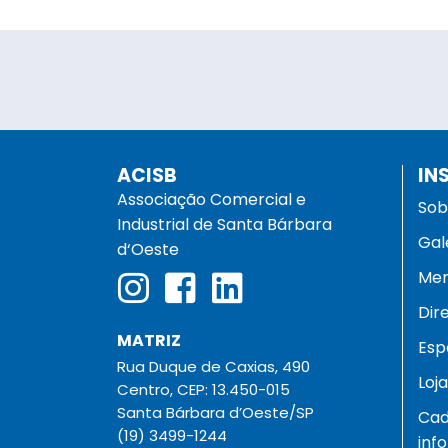
ACISB
IN
Associação Comercial e
Sob
Industrial de Santa Bárbara
Gal
d‘Oeste
Men
Dir
MATRIZ
Esp
Rua Duque de Caxias, 490
Loj
Centro, CEP: 13.450-015
Santa Bárbara d’Oeste/SP
Cad
(19) 3499-1244
inf