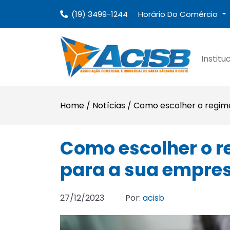
(19) 3499-1244
Horário Do Comércio
Institu
Home
/
Notícias
/
Como escolher o regime
Como escolher o re
para a sua empre
27/12/2023
Por:
acisb