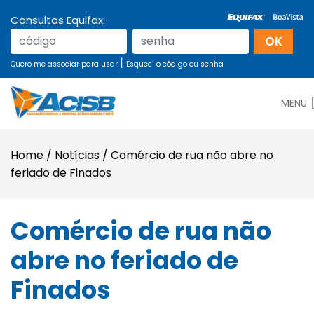
Consultas Equifax:
|
Quero me associar para usar
Esqueci o código ou senha
MENU
Home
/
Notícias
/
Comércio de rua não abre no
feriado de Finados
Comércio de rua não
abre no feriado de
Finados