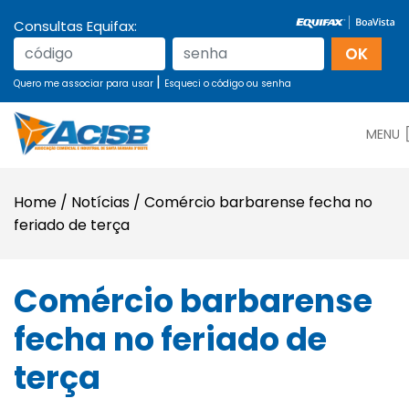
Consultas Equifax:
|
Quero me associar para usar
Esqueci o código ou senha
MENU
Home
/
Notícias
/
Comércio barbarense fecha no
feriado de terça
Comércio barbarense
fecha no feriado de
terça