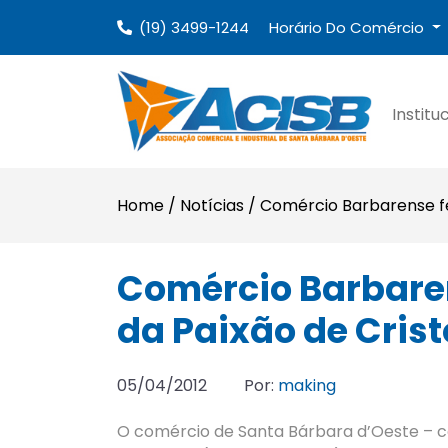
(19) 3499-1244
Horário Do Comércio
Institu
Home
/
Notícias
/
Comércio Barbarense fe
Comércio Barbaren
da Paixão de Crist
05/04/2012
Por:
making
O comércio de Santa Bárbara d’Oeste – ce