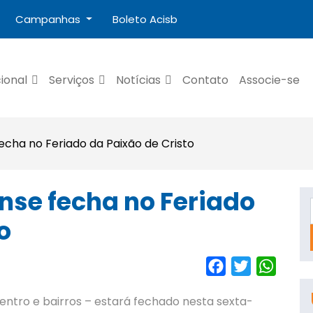
Campanhas
Boleto Acisb
cional
Serviços
Notícias
Contato
Associe-se
cha no Feriado da Paixão de Cristo
se fecha no Feriado
o
Facebook
Twitter
Whats
ntro e bairros – estará fechado nesta sexta-