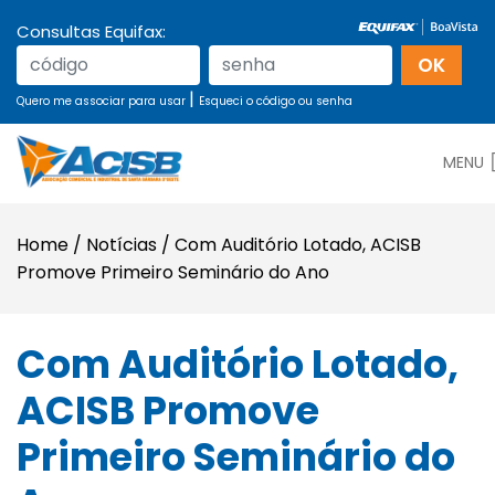
Consultas Equifax:
|
Quero me associar para usar
Esqueci o código ou senha
MENU
Home
/
Notícias
/
Com Auditório Lotado, ACISB
Promove Primeiro Seminário do Ano
Com Auditório Lotado,
ACISB Promove
Primeiro Seminário do