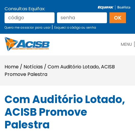
Consultas Equifax:
|
Quero me associar para usar
Esqueci o código ou senha
MENU
Home
/
Notícias
/
Com Auditório Lotado, ACISB
Promove Palestra
Com Auditório Lotado,
ACISB Promove
Palestra