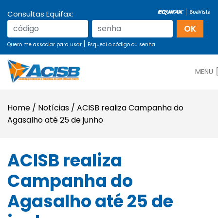
Consultas Equifax:
|
Quero me associar para usar
Esqueci o código ou senha
MENU
Home
/
Notícias
/
ACISB realiza Campanha do
Agasalho até 25 de junho
ACISB realiza
Campanha do
Agasalho até 25 de