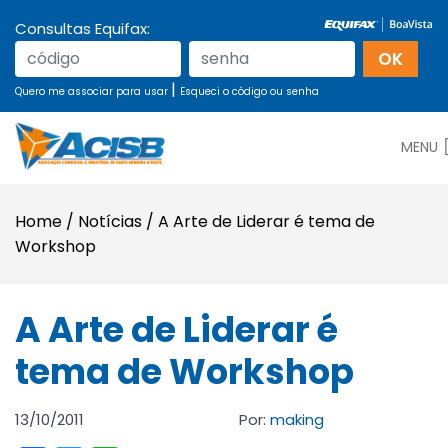
Consultas Equifax:
|
Quero me associar para usar
Esqueci o código ou senha
MENU
Home
/
Notícias
/
A Arte de Liderar é tema de
Workshop
A Arte de Liderar é
tema de Workshop
13/10/2011
Por:
making