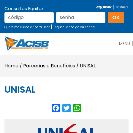
Consultas Equifax:
|
Quero me associar para usar
Esqueci o código ou senha
MENU
Home
/
Parcerias e Benefícios
/
UNISAL
UNISAL
Facebook
Twitter
WhatsApp