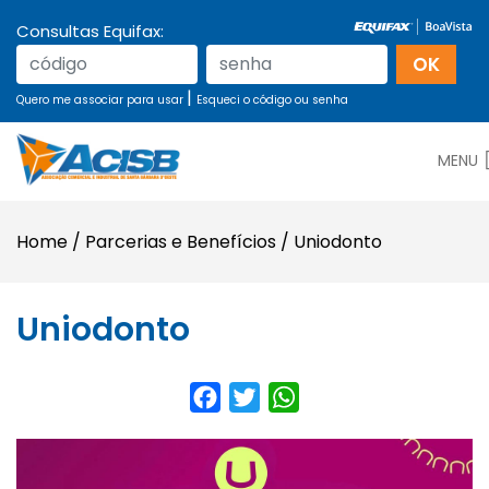
Consultas Equifax:
|
Quero me associar para usar
Esqueci o código ou senha
MENU
Home
/
Parcerias e Benefícios
/
Uniodonto
Uniodonto
Facebook
Twitter
WhatsApp