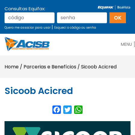
Consultas Equifax:
|
Quero me associar para usar
Esqueci o código ou senha
MENU
Home
/
Parcerias e Benefícios
/
Sicoob Acicred
Sicoob Acicred
Facebook
Twitter
WhatsApp