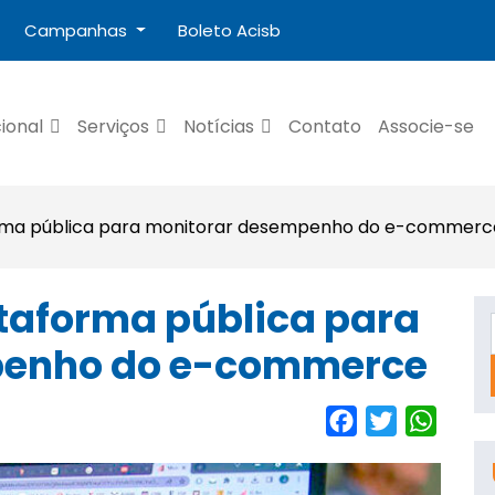
Campanhas
Boleto Acisb
cional
Serviços
Notícias
Contato
Associe-se
rma pública para monitorar desempenho do e-commerc
taforma pública para
penho do e-commerce
Facebook
Twitter
Whats