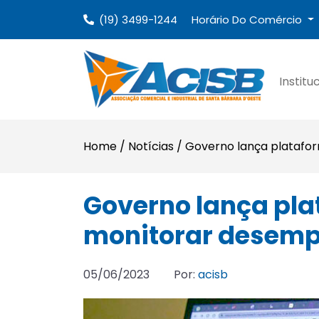
(19) 3499-1244
Horário Do Comércio
Institu
Home
/
Notícias
/
Governo lança platafo
Governo lança pla
monitorar desem
05/06/2023
Por:
acisb