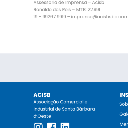
Assessoria de Imprensa – Acisb
Ronaldo dos Reis – MTB: 22.991
19 – 99267.9919 –
imprensa@acisbsbo.com
ACISB
IN
Associação Comercial e
Sob
Industrial de Santa Bárbara
Gal
d‘Oeste
Men