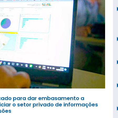
rcado para dar embasamento a
iciar o setor privado de informações
sões