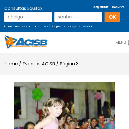
Consultas Equifax:
|
Quero me associar para usar
Esqueci o código ou senha
MENU
Home
/
Eventos ACISB
/
Página 3