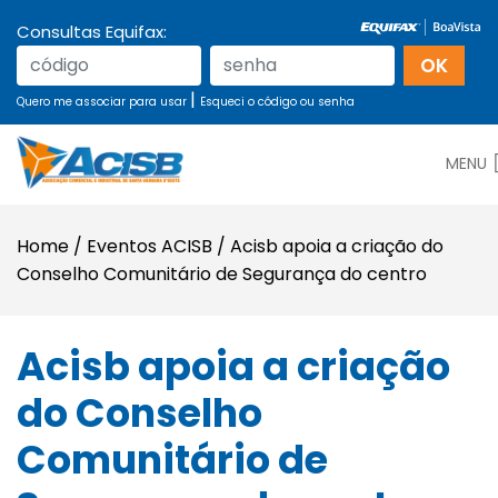
Consultas Equifax:
|
Quero me associar para usar
Esqueci o código ou senha
MENU
Home
/
Eventos ACISB
/
Acisb apoia a criação do
Conselho Comunitário de Segurança do centro
Acisb apoia a criação
do Conselho
Comunitário de