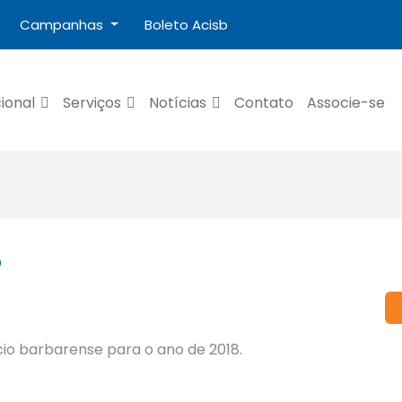
Campanhas
Boleto Acisb
cional
Serviços
Notícias
Contato
Associe-se
8
cio barbarense para o ano de 2018.