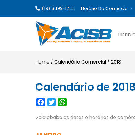
(19) 3499-1244
Horário Do Comércio
Institu
Home
/
Calendário Comercial
/
2018
Calendário de 201
Facebook
Twitter
WhatsApp
Veja abaixo as datas e horários do comér